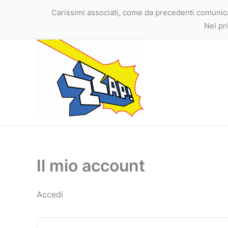
Vai
Carissimi associati, come da precedenti comunicazi
al
Nei pr
contenuto
Il mio account
Accedi